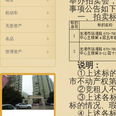
举办拍卖会
事项公告如
机动车
一、拍卖
无形资产
名品
世博资产
说明：
①
上述标的
市不动产权第0
②竞租人
③上述各
标的情况、
④
上述
各