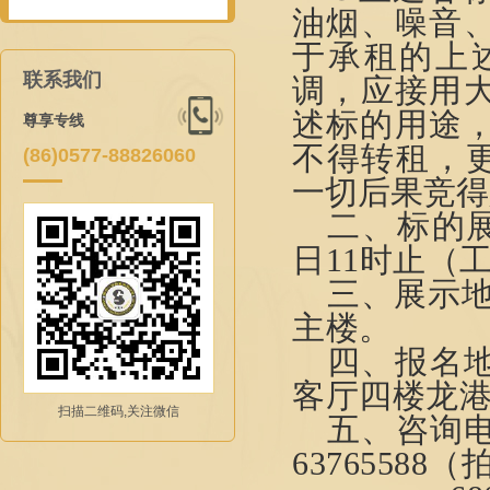
油烟、
噪音
于承租的上
联系我们
调，应接用
述标的用途
尊享专线
不得转租
，
(86)0577-88826060
一切后果竞得
二、标的
日11时止
（
三、展示地
主楼
。
四、报名地
客厅四楼龙
扫描二维码,关注微信
五、咨询
6
3765588
（