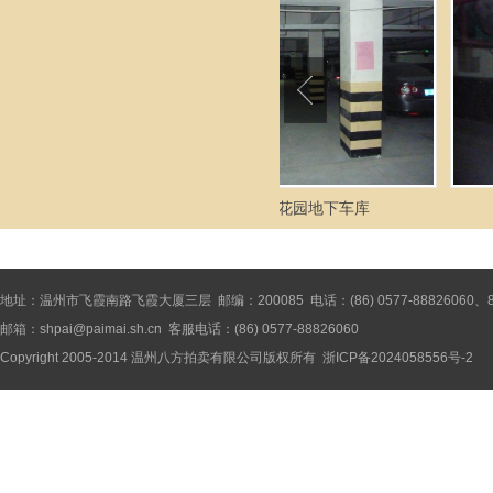
库
侨盛花园地下车库
平阳县昆阳镇
地址：温州市飞霞南路飞霞大厦三层 邮编：200085 电话：(86) 0577-88826060、8886
邮箱：shpai@paimai.sh.cn 客服电话：(86) 0577-88826060
Copyright 2005-2014
温州八方拍卖有限公司
版权所有
浙ICP备2024058556号-2