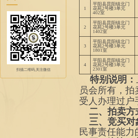
平阳县
昆阳
镇
北门
1
花苑
2号楼3单元
402室
平阳县
昆阳
镇
北门
2
花苑
2号楼3单元
1402室
平阳县
昆阳
镇
北门
3
花苑
2号楼3单元
1801室
平阳县
昆阳
镇
北门
4
花苑
2号楼3单元
2301室
扫描二维码,关注微信
特别说明：
员会所有，
拍
受人办理过户
二
、拍卖方
三、
竞买对
民事责任能力