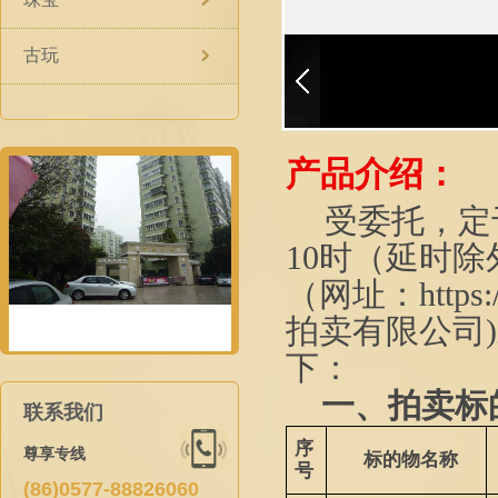
古玩
产品介绍：
受委托，
定
10时（延时除
（网址：
http
s
拍卖有限公司
)
下：
一、拍卖标
联系我们
序
尊享专线
标的物名称
号
(86)0577-88826060