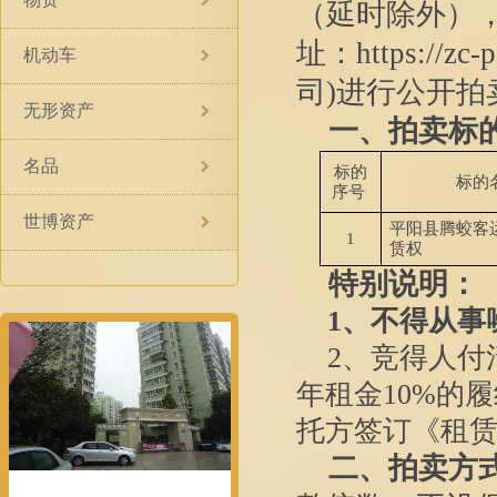
（延时除外）
址：
https://
机动车
司)进行公开拍
无形资产
一、
拍卖标
名品
标的
标的
序号
世博资产
平阳县腾蛟客
1
赁权
特别
说明：
1、
不得从事
2、
竞得人付
年租金
10%的
托方签订《租
二、
拍卖方