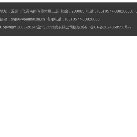
地址：温州市飞霞南路飞霞大厦三层 邮编：200085 电话：(86) 0577-88826060、8886
邮箱：shpai@paimai.sh.cn 客服电话：(86) 0577-88826060
Copyright 2005-2014
温州八方拍卖有限公司
版权所有
浙ICP备2024058556号-2